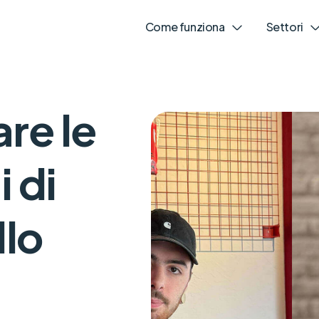
Come funziona
Settori
are le
 di
llo