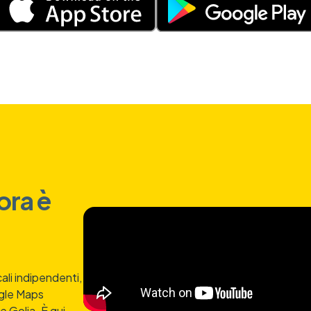
ora è
cali indipendenti,
gle Maps
 Golia. È qui