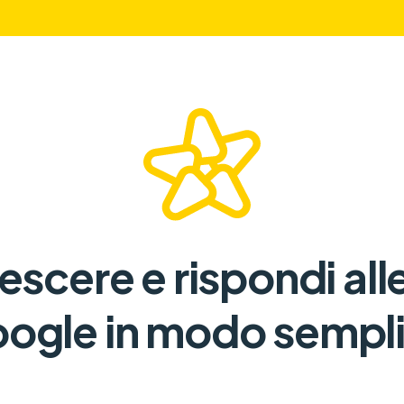
rescere e rispondi all
ogle in modo sempl