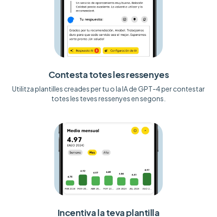
Contesta totes les ressenyes
Utilitza plantilles creades per tu o la IA de GPT-4 per contestar
totes les teves ressenyes en segons.
Incentiva la teva plantilla