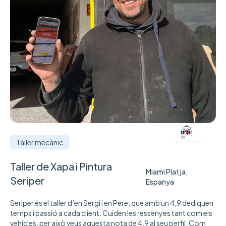
Taller mecànic
Taller de Xapa i Pintura
Miami Platja,
Seriper
Espanya
Seriper és el taller d’en Sergi i en Pere, que amb un 4,9 dediquen
temps i passió a cada client. Cuiden les ressenyes tant com els
vehicles, per això veus aquesta nota de 4,9 al seu perfil. Com