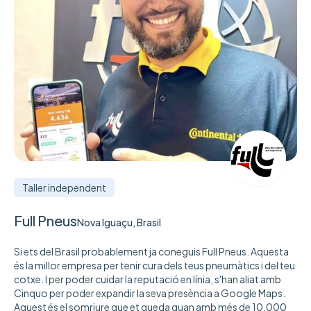
Taller independent
Full Pneus
Nova Iguaçu, Brasil
Si ets del Brasil probablement ja coneguis Full Pneus. Aquesta
és la millor empresa per tenir cura dels teus pneumàtics i del teu
cotxe. I per poder cuidar la reputació en línia, s'han aliat amb
Cinquo per poder expandir la seva presència a Google Maps.
Aquest és el somriure que et queda quan amb més de 10.000