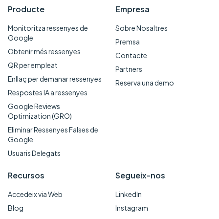
Producte
Empresa
Monitoritza ressenyes de
Sobre Nosaltres
Google
Premsa
Obtenir més ressenyes
Contacte
QR per empleat
Partners
Enllaç per demanar ressenyes
Reserva una demo
Respostes IA a ressenyes
Google Reviews
Optimization (GRO)
Eliminar Ressenyes Falses de
Google
Usuaris Delegats
Recursos
Segueix-nos
Accedeix via Web
LinkedIn
Blog
Instagram