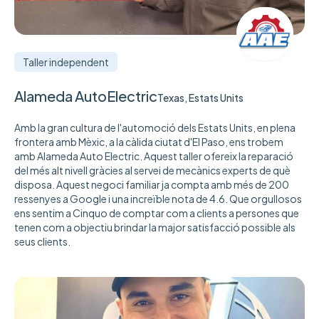
Taller independent
Alameda AutoElectric
Texas, Estats Units
Amb la gran cultura de l'automoció dels Estats Units, en plena
frontera amb Mèxic, a la càlida ciutat d'El Paso, ens trobem
amb Alameda Auto Electric. Aquest taller ofereix la reparació
del més alt nivell gràcies al servei de mecànics experts de què
disposa. Aquest negoci familiar ja compta amb més de 200
ressenyes a Google i una increïble nota de 4.6. Que orgullosos
ens sentim a Cinquo de comptar com a clients a persones que
tenen com a objectiu brindar la major satisfacció possible als
seus clients.