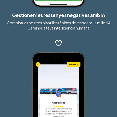
Gestionen les ressenyes negatives amb IA
Combina les nostres plantilles ràpides de resposta, la millor IA
(Gemini) i la teva intel·ligència humana.