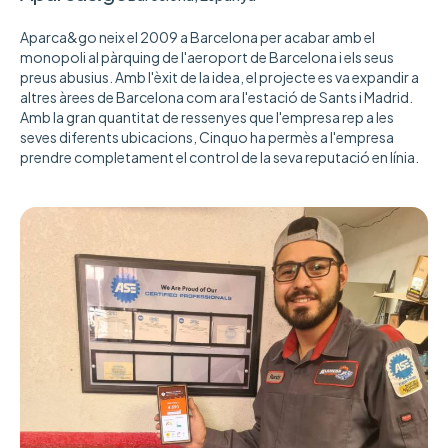
Aparca&go neix el 2009 a Barcelona per acabar amb el
monopoli al pàrquing de l'aeroport de Barcelona i els seus
preus abusius. Amb l'èxit de la idea, el projecte es va expandir a
altres àrees de Barcelona com ara l'estació de Sants i Madrid.
Amb la gran quantitat de ressenyes que l'empresa rep a les
seves diferents ubicacions, Cinquo ha permès a l'empresa
prendre completament el control de la seva reputació en línia.