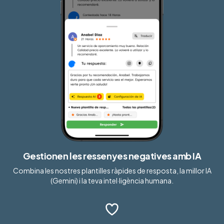
Gestionen les ressenyes negatives amb IA
Combina les nostres plantilles ràpides de resposta, la millor IA
(Gemini) i la teva intel·ligència humana.