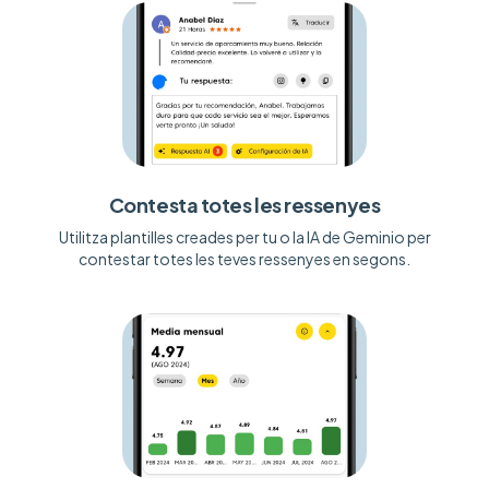
Contesta totes les ressenyes
Utilitza plantilles creades per tu o la IA de Geminio per
contestar totes les teves ressenyes en segons.