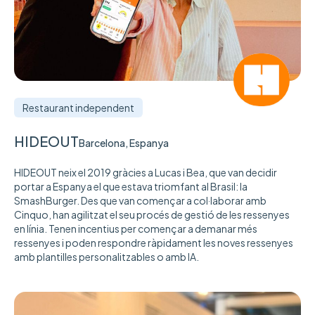
Restaurant independent
HIDEOUT
Barcelona, Espanya
HIDEOUT neix el 2019 gràcies a Lucas i Bea, que van decidir
portar a Espanya el que estava triomfant al Brasil: la
SmashBurger. Des que van començar a col·laborar amb
Cinquo, han agilitzat el seu procés de gestió de les ressenyes
en línia. Tenen incentius per començar a demanar més
ressenyes i poden respondre ràpidament les noves ressenyes
amb plantilles personalitzables o amb IA.