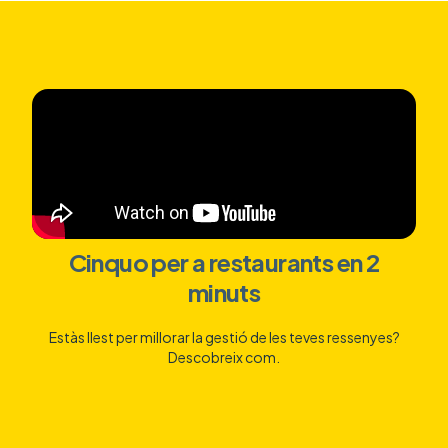
Cinquo per a restaurants en 2
minuts
Estàs llest per millorar la gestió de les teves ressenyes?
Descobreix com.