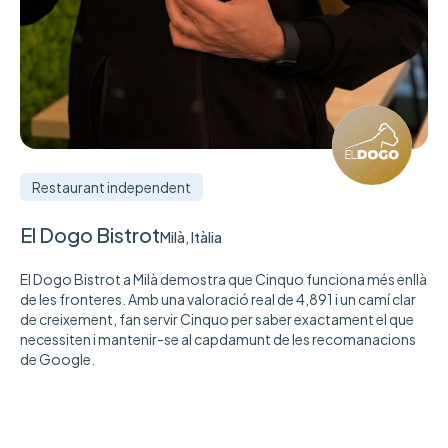
Restaurant independent
El Dogo Bistrot
Milà, Itàlia
El Dogo Bistrot a Milà demostra que Cinquo funciona més enllà
de les fronteres. Amb una valoració real de 4,891 i un camí clar
de creixement, fan servir Cinquo per saber exactament el que
necessiten i mantenir-se al capdamunt de les recomanacions
de Google.