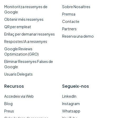
Monitoritza ressenyes de
Sobre Nosaltres
Google
Premsa
Obtenir més ressenyes
Contacte
QR per empleat
Partners
Enllaç per demanar ressenyes
Reserva una demo
Respostes IA a ressenyes
Google Reviews
Optimization (GRO)
Eliminar Ressenyes Falses de
Google
Usuaris Delegats
Recursos
Segueix-nos
Accedeix via Web
LinkedIn
Blog
Instagram
Preus
Whatsapp