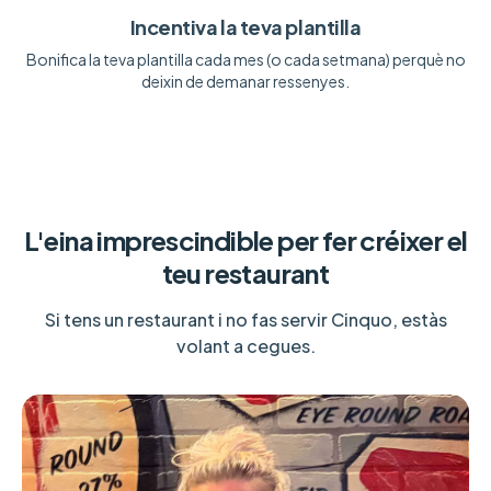
Incentiva la teva plantilla
Bonifica la teva plantilla cada mes (o cada setmana) perquè no
deixin de demanar ressenyes.
L'eina imprescindible per fer créixer el
teu restaurant
Si tens un restaurant i no fas servir Cinquo, estàs
volant a cegues.