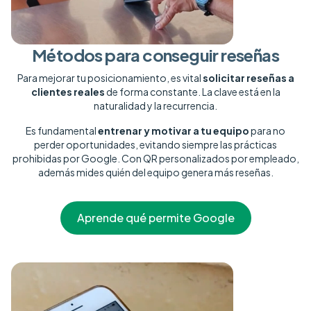
Métodos para conseguir reseñas
Para mejorar tu posicionamiento, es vital
solicitar reseñas a
clientes reales
de forma constante. La clave está en la
naturalidad y la recurrencia.
Es fundamental
entrenar y motivar a tu equipo
para no
perder oportunidades, evitando siempre las prácticas
prohibidas por Google. Con
QR personalizados por empleado
,
además mides quién del equipo genera más reseñas.
Aprende qué permite Google