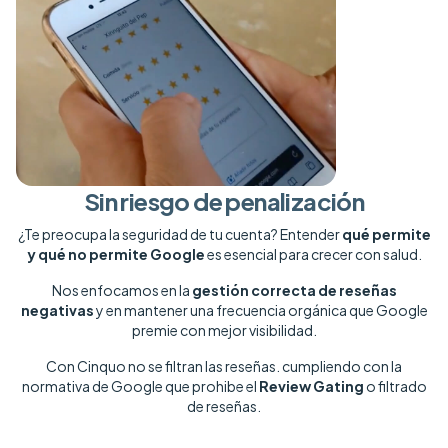
Sin riesgo de penalización
¿Te preocupa la seguridad de tu cuenta? Entender
qué permite
y qué no permite Google
es esencial para crecer con salud.
Nos enfocamos en la
gestión correcta de reseñas
negativas
y en mantener una frecuencia orgánica que Google
premie con mejor visibilidad.
Con Cinquo no se filtran las reseñas. cumpliendo con la
normativa de Google que prohibe el
Review Gating
o filtrado
de reseñas.