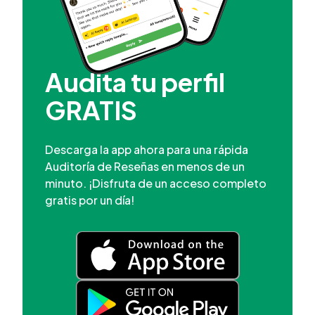
Audita tu perfil
GRATIS
Descarga la app ahora para una rápida
Auditoría de Reseñas en menos de un
minuto. ¡Disfruta de un acceso completo
gratis por un día!