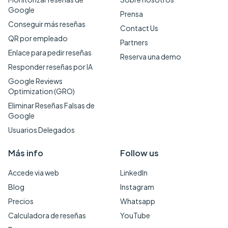
Google
Prensa
Conseguir más reseñas
Contact Us
QR por empleado
Partners
Enlace para pedir reseñas
Reserva una demo
Responder reseñas por IA
Google Reviews
Optimization (GRO)
Eliminar Reseñas Falsas de
Google
Usuarios Delegados
Más info
Follow us
Accede via web
LinkedIn
Blog
Instagram
Precios
Whatsapp
Calculadora de reseñas
YouTube