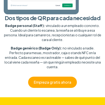
Dos tipos de QR para cada necesidad
Badge personal (Staff):
vinculado a un empleado concreto.
Cuando un cliente lo escanea, la reseña se atribuye a esa
persona. Ideal para camareros, recepcionistas o cualquier rol de
cara al cliente.
Badge genérico (Badge Only):
no vinculado a nadie.
Perfecto para mesas, mostrador, caja o stands NFC en la
entrada. Cada escaneo es rastreable — sabes de qué punto del
local viene cada reseña — sin que ningún empleado necesite una
cuenta.
Empieza gratis ahora