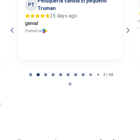
Peluquería canina El pequeño
PT
Truman
25 days ago
genial
P
Posted on
Page 2 of 60
2 / 60
;