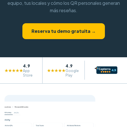
equipo, tus locales y cómo los QR personales generan
más reseñas.
Reserva tu demo gratuita →
4.9
4.9
★★★★★
★★★★★
App
Google
Store
Play