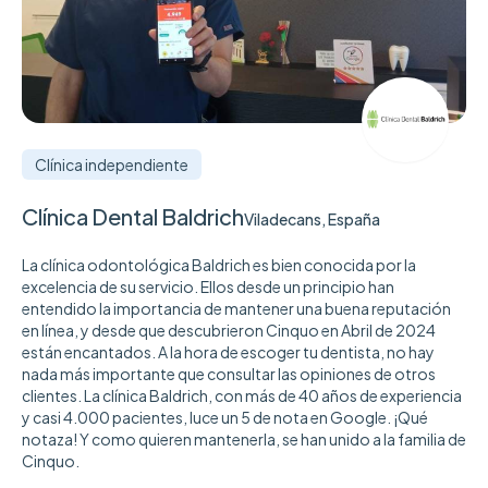
Clínica independiente
Clínica Dental Baldrich
Viladecans, España
La clínica odontológica Baldrich es bien conocida por la
excelencia de su servicio. Ellos desde un principio han
entendido la importancia de mantener una buena reputación
en línea, y desde que descubrieron Cinquo en Abril de 2024
están encantados. A la hora de escoger tu dentista, no hay
nada más importante que consultar las opiniones de otros
clientes. La clínica Baldrich, con más de 40 años de experiencia
y casi 4.000 pacientes, luce un 5 de nota en Google. ¡Qué
notaza! Y como quieren mantenerla, se han unido a la familia de
Cinquo.