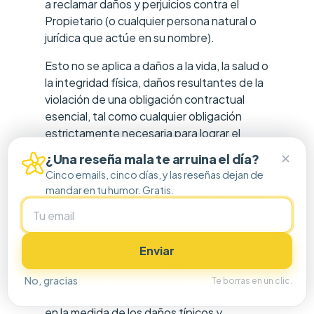
a reclamar daños y perjuicios contra el
Propietario (o cualquier persona natural o
jurídica que actúe en su nombre).
Esto no se aplica a daños a la vida, la salud o
la integridad física, daños resultantes de la
violación de una obligación contractual
esencial, tal como cualquier obligación
estrictamente necesaria para lograr el
propósito del contrato, y/o daños
✕
¿Una reseña mala te arruina el día?
resultantes de dolo o negligencia grave,
Cinco emails, cinco días, y las reseñas dejan de
siempre y cuando esta Aplicación haya sido
mandar en tu humor. Gratis.
utilizada adecuada y correctamente por el
Usuario.
A menos que los daños hayan sido
Enviar
causados por dolo o negligencia grave, o
afecten la vida, la salud o la integridad
No, gracias
Te borras en un clic.
física, el Propietario solo será responsable
en la medida de los daños típicos y