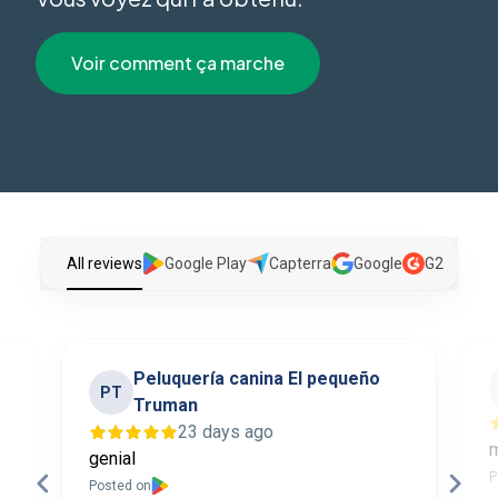
Voir comment ça marche
All reviews
Google Play
Capterra
Google
G2
Peluquería canina El pequeño
PT
Truman
23 days ago
genial
P
Posted on