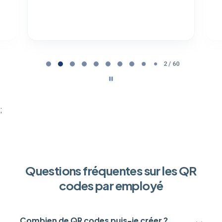
Page 2 of 60
2 / 60
;
Questions fréquentes sur les QR
codes par employé
Combien de QR codes puis-je créer ?