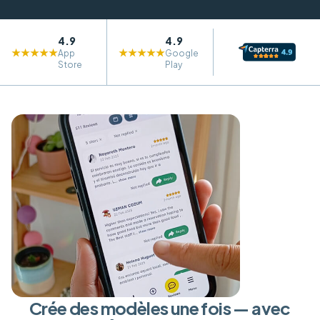
4.9
4.9
★★★★★
★★★★★
App
Google
Store
Play
Crée des modèles une fois — avec