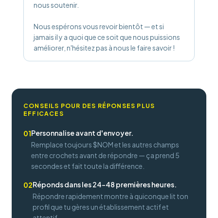
nous soutenir.
Nous espérons vous revoir bientôt — et si
jamais il y a quoi que ce soit que nous puissions
améliorer, n'hésitez pas à nous le faire savoir !
CONSEILS POUR DES RÉPONSES PLUS
EFFICACES
Personnalise avant d'envoyer.
01
Remplace toujours $NOM et les autres champs
entre crochets avant de répondre — ça prend 5
secondes et fait toute la différence.
Réponds dans les 24–48 premières heures.
02
Répondre rapidement montre à quiconque lit ton
profil que tu gères un établissement actif et
attentif.