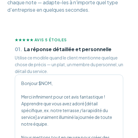
chaque note — adapte-les à n'importe quel type
d'entreprise en quelques secondes.
★★★★★
AVIS 5 ÉTOILES
01
.
La réponse détaillée et personnelle
Utilise ce modèle quand le client mentionne quelque
chose de précis — un plat, un membre du personnel, un
détail du service.
Bonjour $NOM,
Merci infiniment pour cet avis fantastique !
Apprendre que vous avez adoré [détail
spécifique, ex. notre terrasse / la rapidité du
service] a vraiment illuminé la journée de toute
notre équipe.
Nous mettons tout en œuvre pour créer des