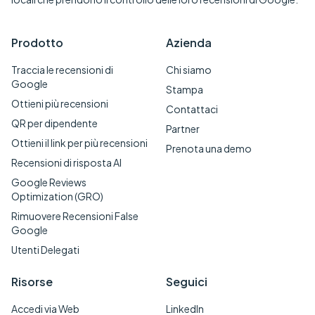
Prodotto
Azienda
Traccia le recensioni di
Chi siamo
Google
Stampa
Ottieni più recensioni
Contattaci
QR per dipendente
Partner
Ottieni il link per più recensioni
Prenota una demo
Recensioni di risposta AI
Google Reviews
Optimization (GRO)
Rimuovere Recensioni False
Google
Utenti Delegati
Risorse
Seguici
Accedi via Web
LinkedIn