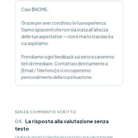
Ciao $NOME,
Grazie per aver condiviso la tua esperienza.
Siamo spiacenti che non sia stata all'altezza
delle tue aspettative — non è mai lo standard a
cui aspiriamo.
Prendiamo ogni feedback sul serio e saremmo
lieti di rimediare. Contattaci direttamente a
[Email / Telefono] e ci occuperemo
personalmente della tua situazione.
SENZA COMMENTO SCRITTO
04
.
La risposta alla valutazione senza
testo
Usala quando il cliente lascia solo una valutazione