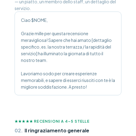
— un piatto, un membro dello staff, un dettaglio del
servizio.
Ciao $NOME,
Grazie mille per questa recensione
meravigliosa! Sapere che hai amato [dettaglio
specifico, es. la nostra terrazza / la rapidità del
servizio] ha illuminato la giornata di tutto il
nostro team.
Lavoriamo sodo per creare esperienze
memorabili, e sapere di esserci riusciti con te è la
migliore soddisfazione. A presto!
★★★★★
RECENSIONI A 4–5 STELLE
02
.
Il ringraziamento generale