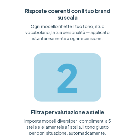
Risposte coerenti con il tuo brand
su scala
Ogni modello riflette il tuo tono, il tuo
vocabolario, la tua personalità — applicato
istantaneamente a ogni recensione.
2
Filtra per valutazione a stelle
Imposta modelli diversi per i complimenti a 5
stelle e le lamentele a 1 stella. Il tono giusto
per ogni situazione, automaticamente.