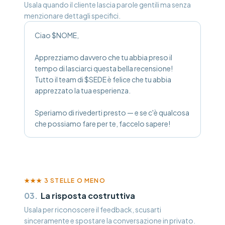
Usala quando il cliente lascia parole gentili ma senza
menzionare dettagli specifici.
Ciao $NOME,
Apprezziamo davvero che tu abbia preso il
tempo di lasciarci questa bella recensione!
Tutto il team di $SEDE è felice che tu abbia
apprezzato la tua esperienza.
Speriamo di rivederti presto — e se c'è qualcosa
che possiamo fare per te, faccelo sapere!
★★★
3 STELLE O MENO
03
.
La risposta costruttiva
Usala per riconoscere il feedback, scusarti
sinceramente e spostare la conversazione in privato.