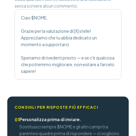
senza scrivere alcun commento.
Ciao $NOME,
Grazie per la valutazione di [X] stelle!
Apprezziamo che tu abbia dedicato un
momento a supportarci.
Speriamo di rivederti presto — e se c'è qualcosa
che potremmo migliorare, non esitare a farcelo
sapere!
CONSIGLI PER RISPOSTE PIÙ EFFICACI
Personalizza prima di inviare.
01
Sostituisci sempre $NOME e gli altri campi tra
parentesi quadre prima di rispondere — ci vogliono