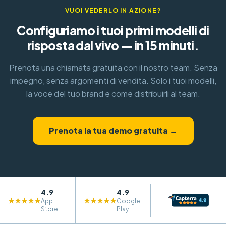
VUOI VEDERLO IN AZIONE?
Configuriamo i tuoi primi modelli di
risposta dal vivo — in 15 minuti.
Prenota una chiamata gratuita con il nostro team. Senza
impegno, senza argomenti di vendita. Solo i tuoi modelli,
la voce del tuo brand e come distribuirli al team.
Prenota la tua demo gratuita →
4.9
4.9
★★★★★
★★★★★
App
Google
Store
Play