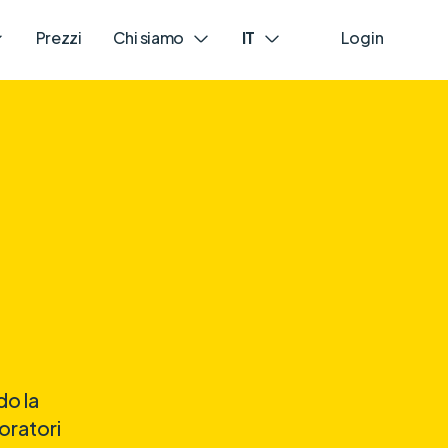
Prezzi
Chi siamo
IT
Login
do la
oratori