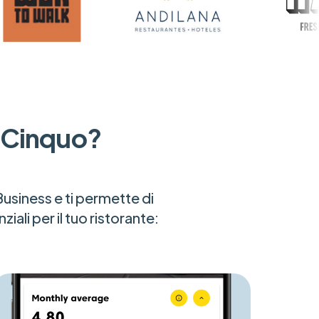
i Cinquo?
usiness e ti permette di
ali per il tuo ristorante: