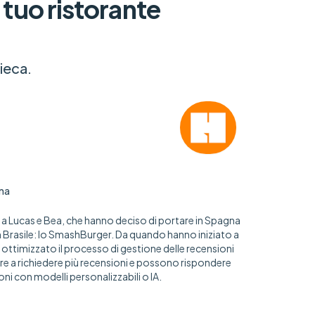
 tuo ristorante
cieca.
na
a Lucas e Bea, che hanno deciso di portare in Spagna
 Brasile: lo SmashBurger. Da quando hanno iniziato a
ttimizzato il processo di gestione delle recensioni
iare a richiedere più recensioni e possono rispondere
ni con modelli personalizzabili o IA.