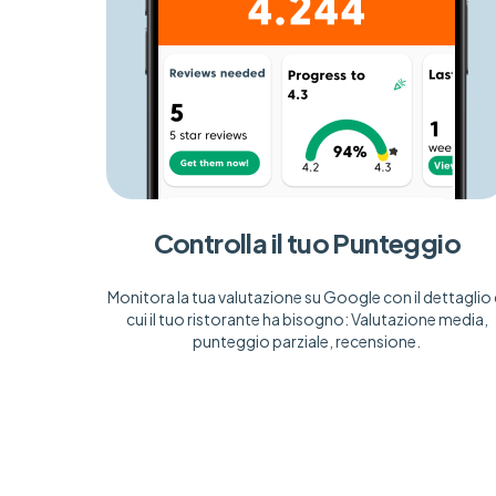
Controlla il tuo Punteggio
Monitora la tua valutazione su Google con il dettaglio 
cui il tuo ristorante ha bisogno: Valutazione media,
punteggio parziale, recensione.