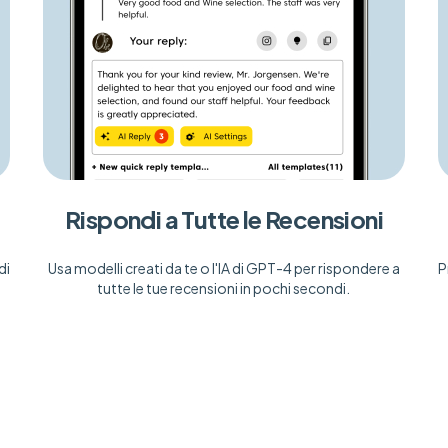
Rispondi a Tutte le Recensioni
di
Usa modelli creati da te o l'IA di GPT-4 per rispondere a
P
tutte le tue recensioni in pochi secondi.