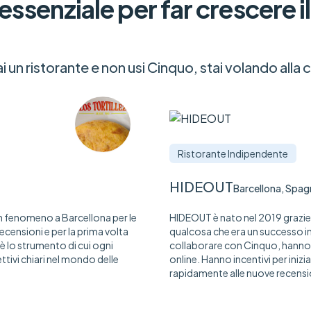
ssenziale per far crescere il
i un ristorante e non usi Cinquo, stai volando alla 
Ristorante Indipendente
HIDEOUT
Barcellona, Spag
un fenomeno a Barcellona per le
HIDEOUT è nato nel 2019 grazie 
ecensioni e per la prima volta
qualcosa che era un successo in
è lo strumento di cui ogni
collaborare con Cinquo, hanno o
ttivi chiari nel mondo delle
online. Hanno incentivi per iniz
rapidamente alle nuove recensio