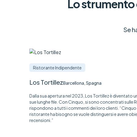
Lo strumento e
Se ha
Ristorante Indipendente
Los Tortillez
Barcellona, Spagna
Dalla sua apertura nel 2023, Los Tortillez è diventato 
sue lunghe file. Con Cinquo, si sono concentrati sulle R
rispondono a tutti i commenti dei loro clienti. “Cinquo 
ristorante ha bisogno se vuole distinguersi e avere obie
recensioni.”